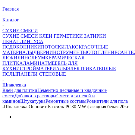
Главная
-
Каталог
-
СУХИЕ СМЕСИ
СУХИЕ СМЕСИ
КЛЕИ ГЕРМЕТИКИ ЗАТИРКИ
ПЕНА
ПЛИНТУСА
ПОДОКОННИКИ
ПОТОЛКИ
ЛАКОКРАСОЧНЫЕ
МАТЕРИАЛЫ
ДВЕРИ
ИНСТРУМЕНТЫ
ОТОПЛЕНИЕ
САНТЕ
ЛЮКИ
ЛИНОЛЕУМ
КЕРАМИЧЕСКАЯ
ПЛИТКА
ЛАМИНАТ
МЕБЕЛЬ ДЛЯ
КУХНИ
СТРОЙМАТЕРИАЛЫ
ЭЛЕКТРИКА
ТЕПЛЫЕ
ПОЛЫ
ПАНЕЛИ СТЕНОВЫЕ
-
Шпаклевка
Клей для плитки
Цементно-песчаные и кладочные
смеси
Добавки в растворы
Смеси для печей и
каминов
Штукатурка
Ремонтные составы
Ровнители для пола
-
Шпаклевка Основит Базсилк PC30 MW фасадная белая 20кг