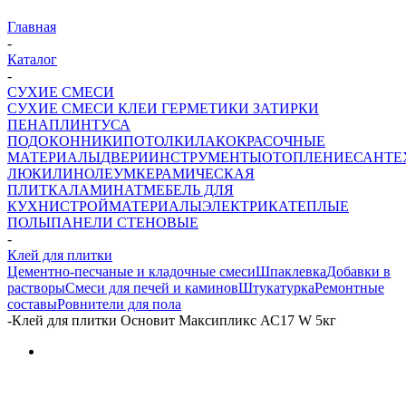
Главная
-
Каталог
-
СУХИЕ СМЕСИ
СУХИЕ СМЕСИ
КЛЕИ ГЕРМЕТИКИ ЗАТИРКИ
ПЕНА
ПЛИНТУСА
ПОДОКОННИКИ
ПОТОЛКИ
ЛАКОКРАСОЧНЫЕ
МАТЕРИАЛЫ
ДВЕРИ
ИНСТРУМЕНТЫ
ОТОПЛЕНИЕ
САНТЕ
ЛЮКИ
ЛИНОЛЕУМ
КЕРАМИЧЕСКАЯ
ПЛИТКА
ЛАМИНАТ
МЕБЕЛЬ ДЛЯ
КУХНИ
СТРОЙМАТЕРИАЛЫ
ЭЛЕКТРИКА
ТЕПЛЫЕ
ПОЛЫ
ПАНЕЛИ СТЕНОВЫЕ
-
Клей для плитки
Цементно-песчаные и кладочные смеси
Шпаклевка
Добавки в
растворы
Смеси для печей и каминов
Штукатурка
Ремонтные
составы
Ровнители для пола
-
Клей для плитки Основит Максипликс АС17 W 5кг