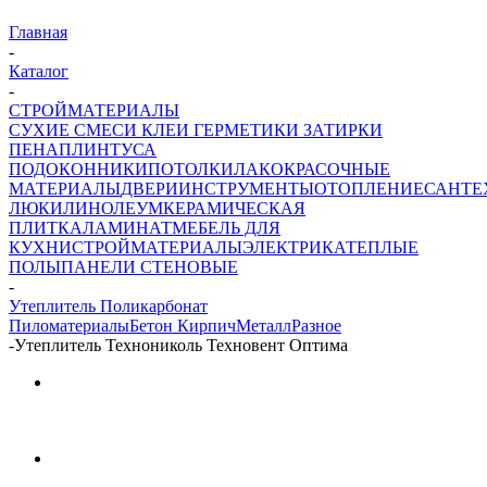
Главная
-
Каталог
-
СТРОЙМАТЕРИАЛЫ
СУХИЕ СМЕСИ
КЛЕИ ГЕРМЕТИКИ ЗАТИРКИ
ПЕНА
ПЛИНТУСА
ПОДОКОННИКИ
ПОТОЛКИ
ЛАКОКРАСОЧНЫЕ
МАТЕРИАЛЫ
ДВЕРИ
ИНСТРУМЕНТЫ
ОТОПЛЕНИЕ
САНТЕ
ЛЮКИ
ЛИНОЛЕУМ
КЕРАМИЧЕСКАЯ
ПЛИТКА
ЛАМИНАТ
МЕБЕЛЬ ДЛЯ
КУХНИ
СТРОЙМАТЕРИАЛЫ
ЭЛЕКТРИКА
ТЕПЛЫЕ
ПОЛЫ
ПАНЕЛИ СТЕНОВЫЕ
-
Утеплитель Поликарбонат
Пиломатериалы
Бетон Кирпич
Металл
Разное
-
Утеплитель Технониколь Техновент Оптима