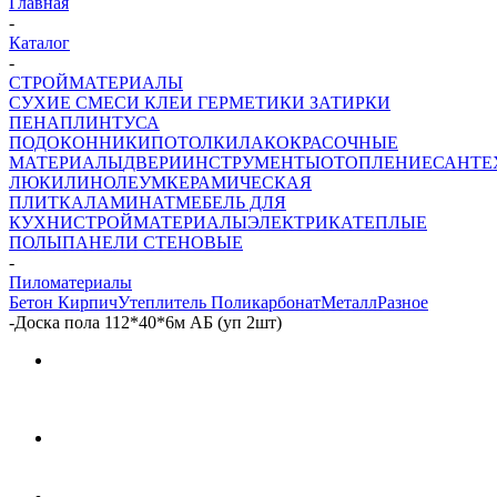
Главная
-
Каталог
-
СТРОЙМАТЕРИАЛЫ
СУХИЕ СМЕСИ
КЛЕИ ГЕРМЕТИКИ ЗАТИРКИ
ПЕНА
ПЛИНТУСА
ПОДОКОННИКИ
ПОТОЛКИ
ЛАКОКРАСОЧНЫЕ
МАТЕРИАЛЫ
ДВЕРИ
ИНСТРУМЕНТЫ
ОТОПЛЕНИЕ
САНТЕ
ЛЮКИ
ЛИНОЛЕУМ
КЕРАМИЧЕСКАЯ
ПЛИТКА
ЛАМИНАТ
МЕБЕЛЬ ДЛЯ
КУХНИ
СТРОЙМАТЕРИАЛЫ
ЭЛЕКТРИКА
ТЕПЛЫЕ
ПОЛЫ
ПАНЕЛИ СТЕНОВЫЕ
-
Пиломатериалы
Бетон Кирпич
Утеплитель Поликарбонат
Металл
Разное
-
Доска пола 112*40*6м АБ (уп 2шт)