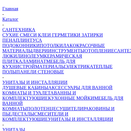
Главная
-
Каталог
-
САНТЕХНИКА
СУХИЕ СМЕСИ
КЛЕИ ГЕРМЕТИКИ ЗАТИРКИ
ПЕНА
ПЛИНТУСА
ПОДОКОННИКИ
ПОТОЛКИ
ЛАКОКРАСОЧНЫЕ
МАТЕРИАЛЫ
ДВЕРИ
ИНСТРУМЕНТЫ
ОТОПЛЕНИЕ
САНТЕ
ЛЮКИ
ЛИНОЛЕУМ
КЕРАМИЧЕСКАЯ
ПЛИТКА
ЛАМИНАТ
МЕБЕЛЬ ДЛЯ
КУХНИ
СТРОЙМАТЕРИАЛЫ
ЭЛЕКТРИКА
ТЕПЛЫЕ
ПОЛЫ
ПАНЕЛИ СТЕНОВЫЕ
-
УНИТАЗЫ И ИНСТАЛЛЯЦИИ
ДУШЕВЫЕ КАБИНЫ
АКСЕССУАРЫ ДЛЯ ВАННОЙ
КОМНАТЫ И ТУАЛЕТА
ВАННЫ И
КОМПЛЕКТУЮЩИЕ
КУХОННЫЕ МОЙКИ
МЕБЕЛЬ ДЛЯ
ВАННОЙ
КОМНАТЫ
ПОЛОТЕНЦЕСУШИТЕЛИ
РАКОВИНЫ И
ПЬЕДЕСТАЛЫ
СМЕСИТЕЛИ И
КОМПЛЕКТУЮЩИЕ
УНИТАЗЫ И ИНСТАЛЛЯЦИИ
-
УНИТАЗЫ