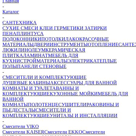
Главная
-
Каталог
-
САНТЕХНИКА
СУХИЕ СМЕСИ
КЛЕИ ГЕРМЕТИКИ ЗАТИРКИ
ПЕНА
ПЛИНТУСА
ПОДОКОННИКИ
ПОТОЛКИ
ЛАКОКРАСОЧНЫЕ
МАТЕРИАЛЫ
ДВЕРИ
ИНСТРУМЕНТЫ
ОТОПЛЕНИЕ
САНТЕ
ЛЮКИ
ЛИНОЛЕУМ
КЕРАМИЧЕСКАЯ
ПЛИТКА
ЛАМИНАТ
МЕБЕЛЬ ДЛЯ
КУХНИ
СТРОЙМАТЕРИАЛЫ
ЭЛЕКТРИКА
ТЕПЛЫЕ
ПОЛЫ
ПАНЕЛИ СТЕНОВЫЕ
-
СМЕСИТЕЛИ И КОМПЛЕКТУЮЩИЕ
ДУШЕВЫЕ КАБИНЫ
АКСЕССУАРЫ ДЛЯ ВАННОЙ
КОМНАТЫ И ТУАЛЕТА
ВАННЫ И
КОМПЛЕКТУЮЩИЕ
КУХОННЫЕ МОЙКИ
МЕБЕЛЬ ДЛЯ
ВАННОЙ
КОМНАТЫ
ПОЛОТЕНЦЕСУШИТЕЛИ
РАКОВИНЫ И
ПЬЕДЕСТАЛЫ
СМЕСИТЕЛИ И
КОМПЛЕКТУЮЩИЕ
УНИТАЗЫ И ИНСТАЛЛЯЦИИ
-
Смесители VIKO
Смесители KAISER
Смесители EKKO
Смесители