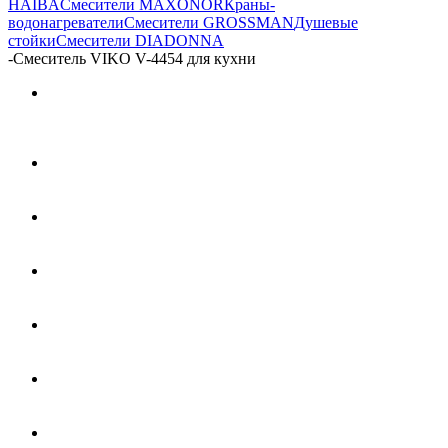
HAIBA
Смесители MAXONOR
Краны-
водонагреватели
Смесители GROSSMAN
Душевые
стойки
Смесители DIADONNA
-
Смеситель VIKO V-4454 для кухни