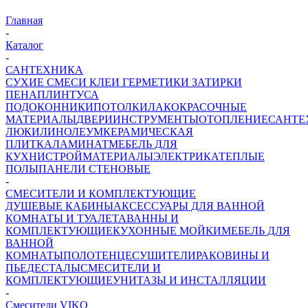
Главная
-
Каталог
-
САНТЕХНИКА
СУХИЕ СМЕСИ
КЛЕИ ГЕРМЕТИКИ ЗАТИРКИ
ПЕНА
ПЛИНТУСА
ПОДОКОННИКИ
ПОТОЛКИ
ЛАКОКРАСОЧНЫЕ
МАТЕРИАЛЫ
ДВЕРИ
ИНСТРУМЕНТЫ
ОТОПЛЕНИЕ
САНТЕ
ЛЮКИ
ЛИНОЛЕУМ
КЕРАМИЧЕСКАЯ
ПЛИТКА
ЛАМИНАТ
МЕБЕЛЬ ДЛЯ
КУХНИ
СТРОЙМАТЕРИАЛЫ
ЭЛЕКТРИКА
ТЕПЛЫЕ
ПОЛЫ
ПАНЕЛИ СТЕНОВЫЕ
-
СМЕСИТЕЛИ И КОМПЛЕКТУЮЩИЕ
ДУШЕВЫЕ КАБИНЫ
АКСЕССУАРЫ ДЛЯ ВАННОЙ
КОМНАТЫ И ТУАЛЕТА
ВАННЫ И
КОМПЛЕКТУЮЩИЕ
КУХОННЫЕ МОЙКИ
МЕБЕЛЬ ДЛЯ
ВАННОЙ
КОМНАТЫ
ПОЛОТЕНЦЕСУШИТЕЛИ
РАКОВИНЫ И
ПЬЕДЕСТАЛЫ
СМЕСИТЕЛИ И
КОМПЛЕКТУЮЩИЕ
УНИТАЗЫ И ИНСТАЛЛЯЦИИ
-
Смесители VIKO