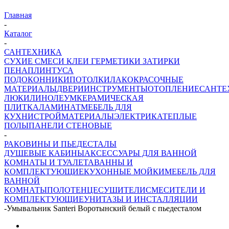
Главная
-
Каталог
-
САНТЕХНИКА
СУХИЕ СМЕСИ
КЛЕИ ГЕРМЕТИКИ ЗАТИРКИ
ПЕНА
ПЛИНТУСА
ПОДОКОННИКИ
ПОТОЛКИ
ЛАКОКРАСОЧНЫЕ
МАТЕРИАЛЫ
ДВЕРИ
ИНСТРУМЕНТЫ
ОТОПЛЕНИЕ
САНТЕ
ЛЮКИ
ЛИНОЛЕУМ
КЕРАМИЧЕСКАЯ
ПЛИТКА
ЛАМИНАТ
МЕБЕЛЬ ДЛЯ
КУХНИ
СТРОЙМАТЕРИАЛЫ
ЭЛЕКТРИКА
ТЕПЛЫЕ
ПОЛЫ
ПАНЕЛИ СТЕНОВЫЕ
-
РАКОВИНЫ И ПЬЕДЕСТАЛЫ
ДУШЕВЫЕ КАБИНЫ
АКСЕССУАРЫ ДЛЯ ВАННОЙ
КОМНАТЫ И ТУАЛЕТА
ВАННЫ И
КОМПЛЕКТУЮЩИЕ
КУХОННЫЕ МОЙКИ
МЕБЕЛЬ ДЛЯ
ВАННОЙ
КОМНАТЫ
ПОЛОТЕНЦЕСУШИТЕЛИ
СМЕСИТЕЛИ И
КОМПЛЕКТУЮЩИЕ
УНИТАЗЫ И ИНСТАЛЛЯЦИИ
-
Умывальник Santeri Воротынский белый с пьедесталом