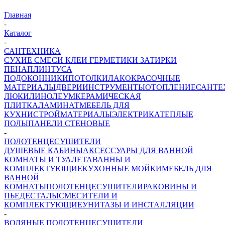
Главная
-
Каталог
-
САНТЕХНИКА
СУХИЕ СМЕСИ
КЛЕИ ГЕРМЕТИКИ ЗАТИРКИ
ПЕНА
ПЛИНТУСА
ПОДОКОННИКИ
ПОТОЛКИ
ЛАКОКРАСОЧНЫЕ
МАТЕРИАЛЫ
ДВЕРИ
ИНСТРУМЕНТЫ
ОТОПЛЕНИЕ
САНТЕ
ЛЮКИ
ЛИНОЛЕУМ
КЕРАМИЧЕСКАЯ
ПЛИТКА
ЛАМИНАТ
МЕБЕЛЬ ДЛЯ
КУХНИ
СТРОЙМАТЕРИАЛЫ
ЭЛЕКТРИКА
ТЕПЛЫЕ
ПОЛЫ
ПАНЕЛИ СТЕНОВЫЕ
-
ПОЛОТЕНЦЕСУШИТЕЛИ
ДУШЕВЫЕ КАБИНЫ
АКСЕССУАРЫ ДЛЯ ВАННОЙ
КОМНАТЫ И ТУАЛЕТА
ВАННЫ И
КОМПЛЕКТУЮЩИЕ
КУХОННЫЕ МОЙКИ
МЕБЕЛЬ ДЛЯ
ВАННОЙ
КОМНАТЫ
ПОЛОТЕНЦЕСУШИТЕЛИ
РАКОВИНЫ И
ПЬЕДЕСТАЛЫ
СМЕСИТЕЛИ И
КОМПЛЕКТУЮЩИЕ
УНИТАЗЫ И ИНСТАЛЛЯЦИИ
-
ВОДЯНЫЕ ПОЛОТЕНЦЕСУШИТЕЛИ