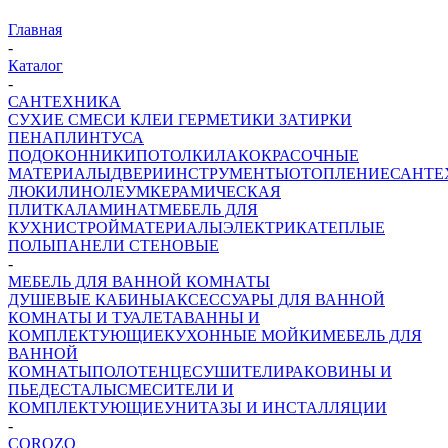
Главная
-
Каталог
-
САНТЕХНИКА
СУХИЕ СМЕСИ
КЛЕИ ГЕРМЕТИКИ ЗАТИРКИ
ПЕНА
ПЛИНТУСА
ПОДОКОННИКИ
ПОТОЛКИ
ЛАКОКРАСОЧНЫЕ
МАТЕРИАЛЫ
ДВЕРИ
ИНСТРУМЕНТЫ
ОТОПЛЕНИЕ
САНТЕ
ЛЮКИ
ЛИНОЛЕУМ
КЕРАМИЧЕСКАЯ
ПЛИТКА
ЛАМИНАТ
МЕБЕЛЬ ДЛЯ
КУХНИ
СТРОЙМАТЕРИАЛЫ
ЭЛЕКТРИКА
ТЕПЛЫЕ
ПОЛЫ
ПАНЕЛИ СТЕНОВЫЕ
-
МЕБЕЛЬ ДЛЯ ВАННОЙ КОМНАТЫ
ДУШЕВЫЕ КАБИНЫ
АКСЕССУАРЫ ДЛЯ ВАННОЙ
КОМНАТЫ И ТУАЛЕТА
ВАННЫ И
КОМПЛЕКТУЮЩИЕ
КУХОННЫЕ МОЙКИ
МЕБЕЛЬ ДЛЯ
ВАННОЙ
КОМНАТЫ
ПОЛОТЕНЦЕСУШИТЕЛИ
РАКОВИНЫ И
ПЬЕДЕСТАЛЫ
СМЕСИТЕЛИ И
КОМПЛЕКТУЮЩИЕ
УНИТАЗЫ И ИНСТАЛЛЯЦИИ
-
COROZO