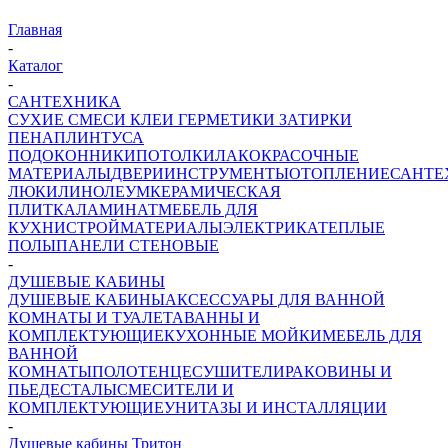
Главная
-
Каталог
-
САНТЕХНИКА
СУХИЕ СМЕСИ
КЛЕИ ГЕРМЕТИКИ ЗАТИРКИ
ПЕНА
ПЛИНТУСА
ПОДОКОННИКИ
ПОТОЛКИ
ЛАКОКРАСОЧНЫЕ
МАТЕРИАЛЫ
ДВЕРИ
ИНСТРУМЕНТЫ
ОТОПЛЕНИЕ
САНТЕ
ЛЮКИ
ЛИНОЛЕУМ
КЕРАМИЧЕСКАЯ
ПЛИТКА
ЛАМИНАТ
МЕБЕЛЬ ДЛЯ
КУХНИ
СТРОЙМАТЕРИАЛЫ
ЭЛЕКТРИКА
ТЕПЛЫЕ
ПОЛЫ
ПАНЕЛИ СТЕНОВЫЕ
-
ДУШЕВЫЕ КАБИНЫ
ДУШЕВЫЕ КАБИНЫ
АКСЕССУАРЫ ДЛЯ ВАННОЙ
КОМНАТЫ И ТУАЛЕТА
ВАННЫ И
КОМПЛЕКТУЮЩИЕ
КУХОННЫЕ МОЙКИ
МЕБЕЛЬ ДЛЯ
ВАННОЙ
КОМНАТЫ
ПОЛОТЕНЦЕСУШИТЕЛИ
РАКОВИНЫ И
ПЬЕДЕСТАЛЫ
СМЕСИТЕЛИ И
КОМПЛЕКТУЮЩИЕ
УНИТАЗЫ И ИНСТАЛЛЯЦИИ
-
Душевые кабины Тритон