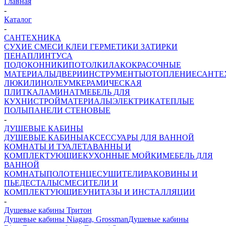
Главная
-
Каталог
-
САНТЕХНИКА
СУХИЕ СМЕСИ
КЛЕИ ГЕРМЕТИКИ ЗАТИРКИ
ПЕНА
ПЛИНТУСА
ПОДОКОННИКИ
ПОТОЛКИ
ЛАКОКРАСОЧНЫЕ
МАТЕРИАЛЫ
ДВЕРИ
ИНСТРУМЕНТЫ
ОТОПЛЕНИЕ
САНТЕ
ЛЮКИ
ЛИНОЛЕУМ
КЕРАМИЧЕСКАЯ
ПЛИТКА
ЛАМИНАТ
МЕБЕЛЬ ДЛЯ
КУХНИ
СТРОЙМАТЕРИАЛЫ
ЭЛЕКТРИКА
ТЕПЛЫЕ
ПОЛЫ
ПАНЕЛИ СТЕНОВЫЕ
-
ДУШЕВЫЕ КАБИНЫ
ДУШЕВЫЕ КАБИНЫ
АКСЕССУАРЫ ДЛЯ ВАННОЙ
КОМНАТЫ И ТУАЛЕТА
ВАННЫ И
КОМПЛЕКТУЮЩИЕ
КУХОННЫЕ МОЙКИ
МЕБЕЛЬ ДЛЯ
ВАННОЙ
КОМНАТЫ
ПОЛОТЕНЦЕСУШИТЕЛИ
РАКОВИНЫ И
ПЬЕДЕСТАЛЫ
СМЕСИТЕЛИ И
КОМПЛЕКТУЮЩИЕ
УНИТАЗЫ И ИНСТАЛЛЯЦИИ
-
Душевые кабины Тритон
Душевые кабины Niagara, Grossman
Душевые кабины