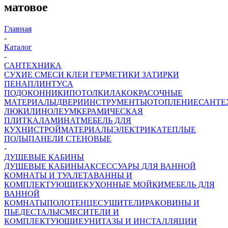
матовое
Главная
-
Каталог
-
САНТЕХНИКА
СУХИЕ СМЕСИ
КЛЕИ ГЕРМЕТИКИ ЗАТИРКИ
ПЕНА
ПЛИНТУСА
ПОДОКОННИКИ
ПОТОЛКИ
ЛАКОКРАСОЧНЫЕ
МАТЕРИАЛЫ
ДВЕРИ
ИНСТРУМЕНТЫ
ОТОПЛЕНИЕ
САНТЕ
ЛЮКИ
ЛИНОЛЕУМ
КЕРАМИЧЕСКАЯ
ПЛИТКА
ЛАМИНАТ
МЕБЕЛЬ ДЛЯ
КУХНИ
СТРОЙМАТЕРИАЛЫ
ЭЛЕКТРИКА
ТЕПЛЫЕ
ПОЛЫ
ПАНЕЛИ СТЕНОВЫЕ
-
ДУШЕВЫЕ КАБИНЫ
ДУШЕВЫЕ КАБИНЫ
АКСЕССУАРЫ ДЛЯ ВАННОЙ
КОМНАТЫ И ТУАЛЕТА
ВАННЫ И
КОМПЛЕКТУЮЩИЕ
КУХОННЫЕ МОЙКИ
МЕБЕЛЬ ДЛЯ
ВАННОЙ
КОМНАТЫ
ПОЛОТЕНЦЕСУШИТЕЛИ
РАКОВИНЫ И
ПЬЕДЕСТАЛЫ
СМЕСИТЕЛИ И
КОМПЛЕКТУЮЩИЕ
УНИТАЗЫ И ИНСТАЛЛЯЦИИ