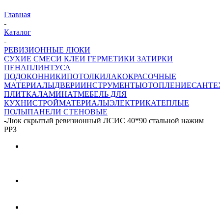
Главная
-
Каталог
-
РЕВИЗИОННЫЕ ЛЮКИ
СУХИЕ СМЕСИ
КЛЕИ ГЕРМЕТИКИ ЗАТИРКИ
ПЕНА
ПЛИНТУСА
ПОДОКОННИКИ
ПОТОЛКИ
ЛАКОКРАСОЧНЫЕ
МАТЕРИАЛЫ
ДВЕРИ
ИНСТРУМЕНТЫ
ОТОПЛЕНИЕ
САНТЕ
ПЛИТКА
ЛАМИНАТ
МЕБЕЛЬ ДЛЯ
КУХНИ
СТРОЙМАТЕРИАЛЫ
ЭЛЕКТРИКА
ТЕПЛЫЕ
ПОЛЫ
ПАНЕЛИ СТЕНОВЫЕ
-
Люк скрытый ревизионный ЛСИС 40*90 стальной нажим
РРЗ