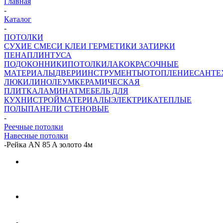
Главная
-
Каталог
-
ПОТОЛКИ
СУХИЕ СМЕСИ
КЛЕИ ГЕРМЕТИКИ ЗАТИРКИ
ПЕНА
ПЛИНТУСА
ПОДОКОННИКИ
ПОТОЛКИ
ЛАКОКРАСОЧНЫЕ
МАТЕРИАЛЫ
ДВЕРИ
ИНСТРУМЕНТЫ
ОТОПЛЕНИЕ
САНТЕ
ЛЮКИ
ЛИНОЛЕУМ
КЕРАМИЧЕСКАЯ
ПЛИТКА
ЛАМИНАТ
МЕБЕЛЬ ДЛЯ
КУХНИ
СТРОЙМАТЕРИАЛЫ
ЭЛЕКТРИКА
ТЕПЛЫЕ
ПОЛЫ
ПАНЕЛИ СТЕНОВЫЕ
-
Реечные потолки
Навесные потолки
-
Рейка AN 85 A золото 4м