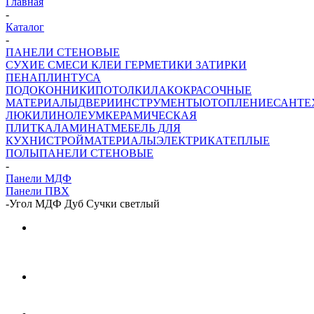
Главная
-
Каталог
-
ПАНЕЛИ СТЕНОВЫЕ
СУХИЕ СМЕСИ
КЛЕИ ГЕРМЕТИКИ ЗАТИРКИ
ПЕНА
ПЛИНТУСА
ПОДОКОННИКИ
ПОТОЛКИ
ЛАКОКРАСОЧНЫЕ
МАТЕРИАЛЫ
ДВЕРИ
ИНСТРУМЕНТЫ
ОТОПЛЕНИЕ
САНТЕ
ЛЮКИ
ЛИНОЛЕУМ
КЕРАМИЧЕСКАЯ
ПЛИТКА
ЛАМИНАТ
МЕБЕЛЬ ДЛЯ
КУХНИ
СТРОЙМАТЕРИАЛЫ
ЭЛЕКТРИКА
ТЕПЛЫЕ
ПОЛЫ
ПАНЕЛИ СТЕНОВЫЕ
-
Панели МДФ
Панели ПВХ
-
Угол МДФ Дуб Сучки светлый