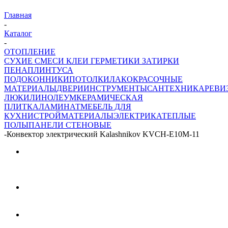
Главная
-
Каталог
-
ОТОПЛЕНИЕ
СУХИЕ СМЕСИ
КЛЕИ ГЕРМЕТИКИ ЗАТИРКИ
ПЕНА
ПЛИНТУСА
ПОДОКОННИКИ
ПОТОЛКИ
ЛАКОКРАСОЧНЫЕ
МАТЕРИАЛЫ
ДВЕРИ
ИНСТРУМЕНТЫ
САНТЕХНИКА
РЕВИ
ЛЮКИ
ЛИНОЛЕУМ
КЕРАМИЧЕСКАЯ
ПЛИТКА
ЛАМИНАТ
МЕБЕЛЬ ДЛЯ
КУХНИ
СТРОЙМАТЕРИАЛЫ
ЭЛЕКТРИКА
ТЕПЛЫЕ
ПОЛЫ
ПАНЕЛИ СТЕНОВЫЕ
-
Конвектор электрический Kalashnikov KVCH-E10M-11