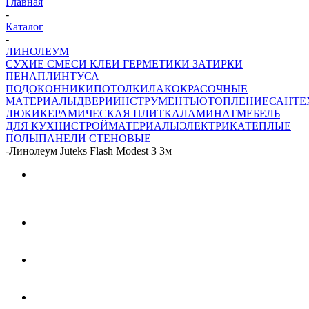
Главная
-
Каталог
-
ЛИНОЛЕУМ
СУХИЕ СМЕСИ
КЛЕИ ГЕРМЕТИКИ ЗАТИРКИ
ПЕНА
ПЛИНТУСА
ПОДОКОННИКИ
ПОТОЛКИ
ЛАКОКРАСОЧНЫЕ
МАТЕРИАЛЫ
ДВЕРИ
ИНСТРУМЕНТЫ
ОТОПЛЕНИЕ
САНТЕ
ЛЮКИ
КЕРАМИЧЕСКАЯ ПЛИТКА
ЛАМИНАТ
МЕБЕЛЬ
ДЛЯ КУХНИ
СТРОЙМАТЕРИАЛЫ
ЭЛЕКТРИКА
ТЕПЛЫЕ
ПОЛЫ
ПАНЕЛИ СТЕНОВЫЕ
-
Линолеум Juteks Flash Modest 3 3м