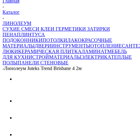
Главная
-
Каталог
-
ЛИНОЛЕУМ
СУХИЕ СМЕСИ
КЛЕИ ГЕРМЕТИКИ ЗАТИРКИ
ПЕНА
ПЛИНТУСА
ПОДОКОННИКИ
ПОТОЛКИ
ЛАКОКРАСОЧНЫЕ
МАТЕРИАЛЫ
ДВЕРИ
ИНСТРУМЕНТЫ
ОТОПЛЕНИЕ
САНТЕ
ЛЮКИ
КЕРАМИЧЕСКАЯ ПЛИТКА
ЛАМИНАТ
МЕБЕЛЬ
ДЛЯ КУХНИ
СТРОЙМАТЕРИАЛЫ
ЭЛЕКТРИКА
ТЕПЛЫЕ
ПОЛЫ
ПАНЕЛИ СТЕНОВЫЕ
-
Линолеум Juteks Trend Brisbane 4 2м