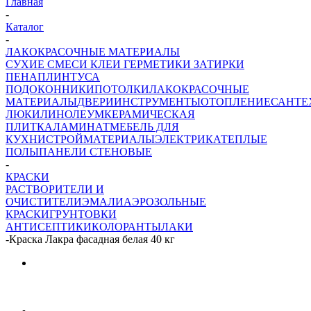
Главная
-
Каталог
-
ЛАКОКРАСОЧНЫЕ МАТЕРИАЛЫ
СУХИЕ СМЕСИ
КЛЕИ ГЕРМЕТИКИ ЗАТИРКИ
ПЕНА
ПЛИНТУСА
ПОДОКОННИКИ
ПОТОЛКИ
ЛАКОКРАСОЧНЫЕ
МАТЕРИАЛЫ
ДВЕРИ
ИНСТРУМЕНТЫ
ОТОПЛЕНИЕ
САНТЕ
ЛЮКИ
ЛИНОЛЕУМ
КЕРАМИЧЕСКАЯ
ПЛИТКА
ЛАМИНАТ
МЕБЕЛЬ ДЛЯ
КУХНИ
СТРОЙМАТЕРИАЛЫ
ЭЛЕКТРИКА
ТЕПЛЫЕ
ПОЛЫ
ПАНЕЛИ СТЕНОВЫЕ
-
КРАСКИ
РАСТВОРИТЕЛИ И
ОЧИСТИТЕЛИ
ЭМАЛИ
АЭРОЗОЛЬНЫЕ
КРАСКИ
ГРУНТОВКИ
АНТИСЕПТИКИ
КОЛОРАНТЫ
ЛАКИ
-
Краска Лакра фасадная белая 40 кг