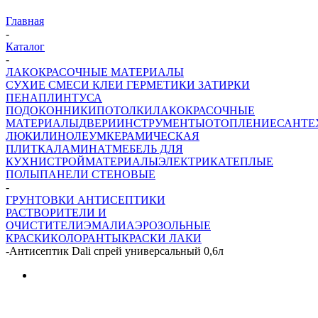
Главная
-
Каталог
-
ЛАКОКРАСОЧНЫЕ МАТЕРИАЛЫ
СУХИЕ СМЕСИ
КЛЕИ ГЕРМЕТИКИ ЗАТИРКИ
ПЕНА
ПЛИНТУСА
ПОДОКОННИКИ
ПОТОЛКИ
ЛАКОКРАСОЧНЫЕ
МАТЕРИАЛЫ
ДВЕРИ
ИНСТРУМЕНТЫ
ОТОПЛЕНИЕ
САНТЕ
ЛЮКИ
ЛИНОЛЕУМ
КЕРАМИЧЕСКАЯ
ПЛИТКА
ЛАМИНАТ
МЕБЕЛЬ ДЛЯ
КУХНИ
СТРОЙМАТЕРИАЛЫ
ЭЛЕКТРИКА
ТЕПЛЫЕ
ПОЛЫ
ПАНЕЛИ СТЕНОВЫЕ
-
ГРУНТОВКИ АНТИСЕПТИКИ
РАСТВОРИТЕЛИ И
ОЧИСТИТЕЛИ
ЭМАЛИ
АЭРОЗОЛЬНЫЕ
КРАСКИ
КОЛОРАНТЫ
КРАСКИ
ЛАКИ
-
Антисептик Dali спрей универсальный 0,6л