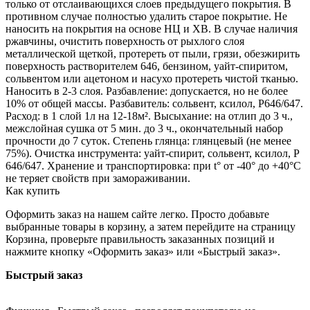
только от отслаивающихся слоев предыдущего покрытия. В
противном случае полностью удалить старое покрытие. Не
наносить на покрытия на основе НЦ и ХВ. В случае наличия
ржавчины, очистить поверхность от рыхлого слоя
металлической щеткой, протереть от пыли, грязи, обезжирить
поверхность растворителем 646, бензином, уайт-спиритом,
сольвентом или ацетоном и насухо протереть чистой тканью.
Наносить в 2-3 слоя. Разбавление: допускается, но не более
10% от общей массы. Разбавитель: сольвент, ксилол, Р646/647.
Расход: в 1 слой 1л на 12-18м². Высыхание: на отлип до 3 ч.,
межслойная сушка от 5 мин. до 3 ч., окончательный набор
прочности до 7 суток. Степень глянца: глянцевый (не менее
75%). Очистка инструмента: уайт-спирит, сольвент, ксилол, Р
646/647. Хранение и транспортировка: при t° от -40° до +40°С
не теряет свойств при замораживании.
Как купить
Оформить заказ на нашем сайте легко. Просто добавьте
выбранные товары в корзину, а затем перейдите на страницу
Корзина, проверьте правильность заказанных позиций и
нажмите кнопку «Оформить заказ» или «Быстрый заказ».
Быстрый заказ