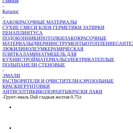
Главная
-
Каталог
-
ЛАКОКРАСОЧНЫЕ МАТЕРИАЛЫ
СУХИЕ СМЕСИ
КЛЕИ ГЕРМЕТИКИ ЗАТИРКИ
ПЕНА
ПЛИНТУСА
ПОДОКОННИКИ
ПОТОЛКИ
ЛАКОКРАСОЧНЫЕ
МАТЕРИАЛЫ
ДВЕРИ
ИНСТРУМЕНТЫ
ОТОПЛЕНИЕ
САНТЕ
ЛЮКИ
ЛИНОЛЕУМ
КЕРАМИЧЕСКАЯ
ПЛИТКА
ЛАМИНАТ
МЕБЕЛЬ ДЛЯ
КУХНИ
СТРОЙМАТЕРИАЛЫ
ЭЛЕКТРИКА
ТЕПЛЫЕ
ПОЛЫ
ПАНЕЛИ СТЕНОВЫЕ
-
ЭМАЛИ
РАСТВОРИТЕЛИ И ОЧИСТИТЕЛИ
АЭРОЗОЛЬНЫЕ
КРАСКИ
ГРУНТОВКИ
АНТИСЕПТИКИ
КОЛОРАНТЫ
КРАСКИ
ЛАКИ
-
Грунт-эмаль Dali гладкая желтая 0.75л