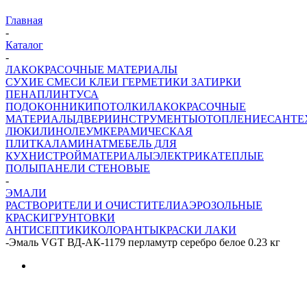
Главная
-
Каталог
-
ЛАКОКРАСОЧНЫЕ МАТЕРИАЛЫ
СУХИЕ СМЕСИ
КЛЕИ ГЕРМЕТИКИ ЗАТИРКИ
ПЕНА
ПЛИНТУСА
ПОДОКОННИКИ
ПОТОЛКИ
ЛАКОКРАСОЧНЫЕ
МАТЕРИАЛЫ
ДВЕРИ
ИНСТРУМЕНТЫ
ОТОПЛЕНИЕ
САНТЕ
ЛЮКИ
ЛИНОЛЕУМ
КЕРАМИЧЕСКАЯ
ПЛИТКА
ЛАМИНАТ
МЕБЕЛЬ ДЛЯ
КУХНИ
СТРОЙМАТЕРИАЛЫ
ЭЛЕКТРИКА
ТЕПЛЫЕ
ПОЛЫ
ПАНЕЛИ СТЕНОВЫЕ
-
ЭМАЛИ
РАСТВОРИТЕЛИ И ОЧИСТИТЕЛИ
АЭРОЗОЛЬНЫЕ
КРАСКИ
ГРУНТОВКИ
АНТИСЕПТИКИ
КОЛОРАНТЫ
КРАСКИ
ЛАКИ
-
Эмаль VGT ВД-АК-1179 перламутр серебро белое 0.23 кг