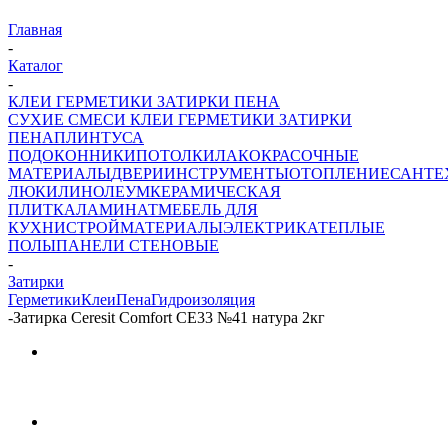
Главная
-
Каталог
-
КЛЕИ ГЕРМЕТИКИ ЗАТИРКИ ПЕНА
СУХИЕ СМЕСИ
КЛЕИ ГЕРМЕТИКИ ЗАТИРКИ
ПЕНА
ПЛИНТУСА
ПОДОКОННИКИ
ПОТОЛКИ
ЛАКОКРАСОЧНЫЕ
МАТЕРИАЛЫ
ДВЕРИ
ИНСТРУМЕНТЫ
ОТОПЛЕНИЕ
САНТЕ
ЛЮКИ
ЛИНОЛЕУМ
КЕРАМИЧЕСКАЯ
ПЛИТКА
ЛАМИНАТ
МЕБЕЛЬ ДЛЯ
КУХНИ
СТРОЙМАТЕРИАЛЫ
ЭЛЕКТРИКА
ТЕПЛЫЕ
ПОЛЫ
ПАНЕЛИ СТЕНОВЫЕ
-
Затирки
Герметики
Клеи
Пена
Гидроизоляция
-
Затирка Ceresit Comfort CE33 №41 натура 2кг