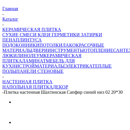
Главная
-
Каталог
-
КЕРАМИЧЕСКАЯ ПЛИТКА
СУХИЕ СМЕСИ
КЛЕИ ГЕРМЕТИКИ ЗАТИРКИ
ПЕНА
ПЛИНТУСА
ПОДОКОННИКИ
ПОТОЛКИ
ЛАКОКРАСОЧНЫЕ
МАТЕРИАЛЫ
ДВЕРИ
ИНСТРУМЕНТЫ
ОТОПЛЕНИЕ
САНТЕ
ЛЮКИ
ЛИНОЛЕУМ
КЕРАМИЧЕСКАЯ
ПЛИТКА
ЛАМИНАТ
МЕБЕЛЬ ДЛЯ
КУХНИ
СТРОЙМАТЕРИАЛЫ
ЭЛЕКТРИКА
ТЕПЛЫЕ
ПОЛЫ
ПАНЕЛИ СТЕНОВЫЕ
-
НАСТЕННАЯ ПЛИТКА
НАПОЛЬНАЯ ПЛИТКА
ДЕКОР
-
Плитка настенная Шахтинская Сапфир синий низ 02 20*30