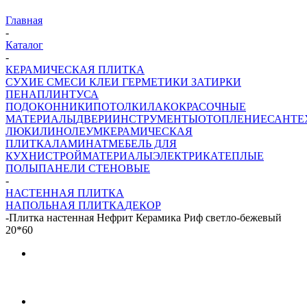
Главная
-
Каталог
-
КЕРАМИЧЕСКАЯ ПЛИТКА
СУХИЕ СМЕСИ
КЛЕИ ГЕРМЕТИКИ ЗАТИРКИ
ПЕНА
ПЛИНТУСА
ПОДОКОННИКИ
ПОТОЛКИ
ЛАКОКРАСОЧНЫЕ
МАТЕРИАЛЫ
ДВЕРИ
ИНСТРУМЕНТЫ
ОТОПЛЕНИЕ
САНТЕ
ЛЮКИ
ЛИНОЛЕУМ
КЕРАМИЧЕСКАЯ
ПЛИТКА
ЛАМИНАТ
МЕБЕЛЬ ДЛЯ
КУХНИ
СТРОЙМАТЕРИАЛЫ
ЭЛЕКТРИКА
ТЕПЛЫЕ
ПОЛЫ
ПАНЕЛИ СТЕНОВЫЕ
-
НАСТЕННАЯ ПЛИТКА
НАПОЛЬНАЯ ПЛИТКА
ДЕКОР
-
Плитка настенная Нефрит Керамика Риф светло-бежевый
20*60