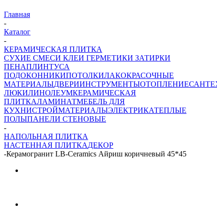
Главная
-
Каталог
-
КЕРАМИЧЕСКАЯ ПЛИТКА
СУХИЕ СМЕСИ
КЛЕИ ГЕРМЕТИКИ ЗАТИРКИ
ПЕНА
ПЛИНТУСА
ПОДОКОННИКИ
ПОТОЛКИ
ЛАКОКРАСОЧНЫЕ
МАТЕРИАЛЫ
ДВЕРИ
ИНСТРУМЕНТЫ
ОТОПЛЕНИЕ
САНТЕ
ЛЮКИ
ЛИНОЛЕУМ
КЕРАМИЧЕСКАЯ
ПЛИТКА
ЛАМИНАТ
МЕБЕЛЬ ДЛЯ
КУХНИ
СТРОЙМАТЕРИАЛЫ
ЭЛЕКТРИКА
ТЕПЛЫЕ
ПОЛЫ
ПАНЕЛИ СТЕНОВЫЕ
-
НАПОЛЬНАЯ ПЛИТКА
НАСТЕННАЯ ПЛИТКА
ДЕКОР
-
Керамогранит LB-Ceramics Айриш коричневый 45*45