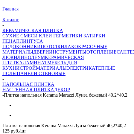
Главная
-
Каталог
-
КЕРАМИЧЕСКАЯ ПЛИТКА
СУХИЕ СМЕСИ
КЛЕИ ГЕРМЕТИКИ ЗАТИРКИ
ПЕНА
ПЛИНТУСА
ПОДОКОННИКИ
ПОТОЛКИ
ЛАКОКРАСОЧНЫЕ
МАТЕРИАЛЫ
ДВЕРИ
ИНСТРУМЕНТЫ
ОТОПЛЕНИЕ
САНТЕ
ЛЮКИ
ЛИНОЛЕУМ
КЕРАМИЧЕСКАЯ
ПЛИТКА
ЛАМИНАТ
МЕБЕЛЬ ДЛЯ
КУХНИ
СТРОЙМАТЕРИАЛЫ
ЭЛЕКТРИКА
ТЕПЛЫЕ
ПОЛЫ
ПАНЕЛИ СТЕНОВЫЕ
-
НАПОЛЬНАЯ ПЛИТКА
НАСТЕННАЯ ПЛИТКА
ДЕКОР
-
Плитка напольная Kerama Marazzi Луиза бежевый 40,2*40,2
Плитка напольная Kerama Marazzi Луиза бежевый 40,2*40,2
125
руб.
/шт