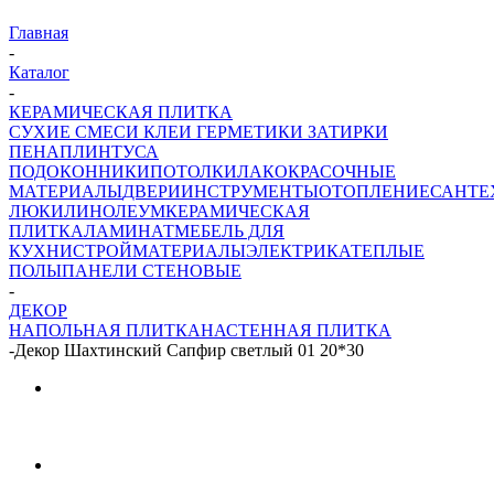
Главная
-
Каталог
-
КЕРАМИЧЕСКАЯ ПЛИТКА
СУХИЕ СМЕСИ
КЛЕИ ГЕРМЕТИКИ ЗАТИРКИ
ПЕНА
ПЛИНТУСА
ПОДОКОННИКИ
ПОТОЛКИ
ЛАКОКРАСОЧНЫЕ
МАТЕРИАЛЫ
ДВЕРИ
ИНСТРУМЕНТЫ
ОТОПЛЕНИЕ
САНТЕ
ЛЮКИ
ЛИНОЛЕУМ
КЕРАМИЧЕСКАЯ
ПЛИТКА
ЛАМИНАТ
МЕБЕЛЬ ДЛЯ
КУХНИ
СТРОЙМАТЕРИАЛЫ
ЭЛЕКТРИКА
ТЕПЛЫЕ
ПОЛЫ
ПАНЕЛИ СТЕНОВЫЕ
-
ДЕКОР
НАПОЛЬНАЯ ПЛИТКА
НАСТЕННАЯ ПЛИТКА
-
Декор Шахтинский Сапфир светлый 01 20*30