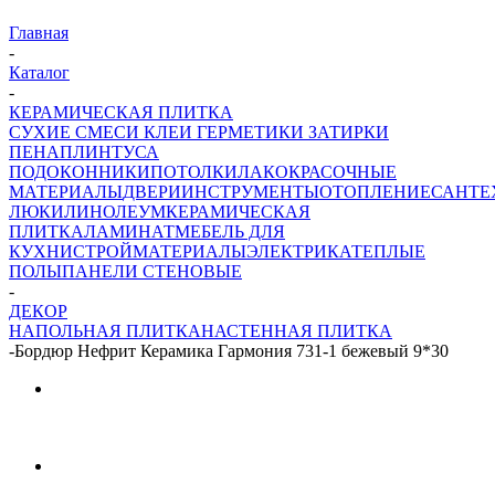
Главная
-
Каталог
-
КЕРАМИЧЕСКАЯ ПЛИТКА
СУХИЕ СМЕСИ
КЛЕИ ГЕРМЕТИКИ ЗАТИРКИ
ПЕНА
ПЛИНТУСА
ПОДОКОННИКИ
ПОТОЛКИ
ЛАКОКРАСОЧНЫЕ
МАТЕРИАЛЫ
ДВЕРИ
ИНСТРУМЕНТЫ
ОТОПЛЕНИЕ
САНТЕ
ЛЮКИ
ЛИНОЛЕУМ
КЕРАМИЧЕСКАЯ
ПЛИТКА
ЛАМИНАТ
МЕБЕЛЬ ДЛЯ
КУХНИ
СТРОЙМАТЕРИАЛЫ
ЭЛЕКТРИКА
ТЕПЛЫЕ
ПОЛЫ
ПАНЕЛИ СТЕНОВЫЕ
-
ДЕКОР
НАПОЛЬНАЯ ПЛИТКА
НАСТЕННАЯ ПЛИТКА
-
Бордюр Нефрит Керамика Гармония 731-1 бежевый 9*30