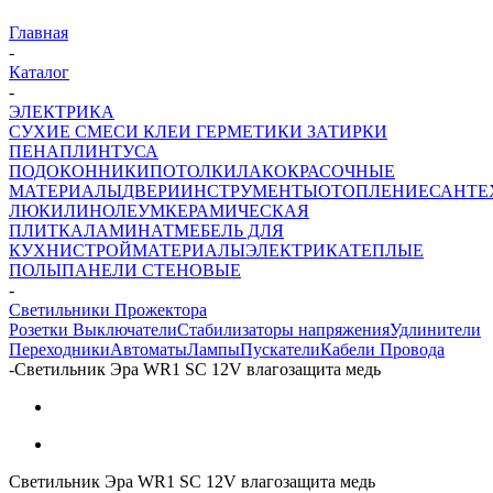
Главная
-
Каталог
-
ЭЛЕКТРИКА
СУХИЕ СМЕСИ
КЛЕИ ГЕРМЕТИКИ ЗАТИРКИ
ПЕНА
ПЛИНТУСА
ПОДОКОННИКИ
ПОТОЛКИ
ЛАКОКРАСОЧНЫЕ
МАТЕРИАЛЫ
ДВЕРИ
ИНСТРУМЕНТЫ
ОТОПЛЕНИЕ
САНТЕ
ЛЮКИ
ЛИНОЛЕУМ
КЕРАМИЧЕСКАЯ
ПЛИТКА
ЛАМИНАТ
МЕБЕЛЬ ДЛЯ
КУХНИ
СТРОЙМАТЕРИАЛЫ
ЭЛЕКТРИКА
ТЕПЛЫЕ
ПОЛЫ
ПАНЕЛИ СТЕНОВЫЕ
-
Светильники Прожектора
Розетки Выключатели
Стабилизаторы напряжения
Удлинители
Переходники
Автоматы
Лампы
Пускатели
Кабели Провода
-
Светильник Эра WR1 SC 12V влагозащита медь
Светильник Эра WR1 SC 12V влагозащита медь