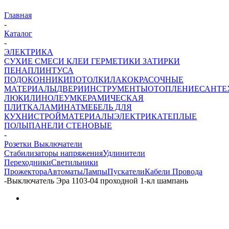
Главная
-
Каталог
-
ЭЛЕКТРИКА
СУХИЕ СМЕСИ
КЛЕИ ГЕРМЕТИКИ ЗАТИРКИ
ПЕНА
ПЛИНТУСА
ПОДОКОННИКИ
ПОТОЛКИ
ЛАКОКРАСОЧНЫЕ
МАТЕРИАЛЫ
ДВЕРИ
ИНСТРУМЕНТЫ
ОТОПЛЕНИЕ
САНТЕ
ЛЮКИ
ЛИНОЛЕУМ
КЕРАМИЧЕСКАЯ
ПЛИТКА
ЛАМИНАТ
МЕБЕЛЬ ДЛЯ
КУХНИ
СТРОЙМАТЕРИАЛЫ
ЭЛЕКТРИКА
ТЕПЛЫЕ
ПОЛЫ
ПАНЕЛИ СТЕНОВЫЕ
-
Розетки Выключатели
Стабилизаторы напряжения
Удлинители
Переходники
Светильники
Прожектора
Автоматы
Лампы
Пускатели
Кабели Провода
-
Выключатель Эра 1103-04 проходной 1-кл шампань