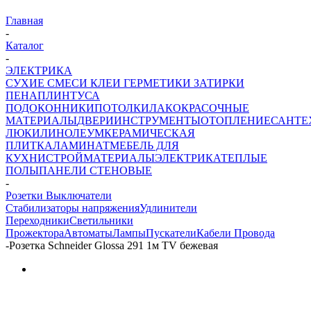
Главная
-
Каталог
-
ЭЛЕКТРИКА
СУХИЕ СМЕСИ
КЛЕИ ГЕРМЕТИКИ ЗАТИРКИ
ПЕНА
ПЛИНТУСА
ПОДОКОННИКИ
ПОТОЛКИ
ЛАКОКРАСОЧНЫЕ
МАТЕРИАЛЫ
ДВЕРИ
ИНСТРУМЕНТЫ
ОТОПЛЕНИЕ
САНТЕ
ЛЮКИ
ЛИНОЛЕУМ
КЕРАМИЧЕСКАЯ
ПЛИТКА
ЛАМИНАТ
МЕБЕЛЬ ДЛЯ
КУХНИ
СТРОЙМАТЕРИАЛЫ
ЭЛЕКТРИКА
ТЕПЛЫЕ
ПОЛЫ
ПАНЕЛИ СТЕНОВЫЕ
-
Розетки Выключатели
Стабилизаторы напряжения
Удлинители
Переходники
Светильники
Прожектора
Автоматы
Лампы
Пускатели
Кабели Провода
-
Розетка Schneider Glossa 291 1м TV бежевая