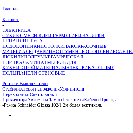
Главная
-
Каталог
-
ЭЛЕКТРИКА
СУХИЕ СМЕСИ
КЛЕИ ГЕРМЕТИКИ ЗАТИРКИ
ПЕНА
ПЛИНТУСА
ПОДОКОННИКИ
ПОТОЛКИ
ЛАКОКРАСОЧНЫЕ
МАТЕРИАЛЫ
ДВЕРИ
ИНСТРУМЕНТЫ
ОТОПЛЕНИЕ
САНТЕ
ЛЮКИ
ЛИНОЛЕУМ
КЕРАМИЧЕСКАЯ
ПЛИТКА
ЛАМИНАТ
МЕБЕЛЬ ДЛЯ
КУХНИ
СТРОЙМАТЕРИАЛЫ
ЭЛЕКТРИКА
ТЕПЛЫЕ
ПОЛЫ
ПАНЕЛИ СТЕНОВЫЕ
-
Розетки Выключатели
Стабилизаторы напряжения
Удлинители
Переходники
Светильники
Прожектора
Автоматы
Лампы
Пускатели
Кабели Провода
-
Рамка Schneider Glossa 102/1 2м белая вертикаль