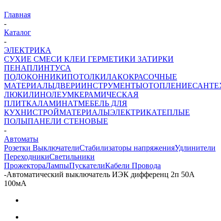
Главная
-
Каталог
-
ЭЛЕКТРИКА
СУХИЕ СМЕСИ
КЛЕИ ГЕРМЕТИКИ ЗАТИРКИ
ПЕНА
ПЛИНТУСА
ПОДОКОННИКИ
ПОТОЛКИ
ЛАКОКРАСОЧНЫЕ
МАТЕРИАЛЫ
ДВЕРИ
ИНСТРУМЕНТЫ
ОТОПЛЕНИЕ
САНТЕ
ЛЮКИ
ЛИНОЛЕУМ
КЕРАМИЧЕСКАЯ
ПЛИТКА
ЛАМИНАТ
МЕБЕЛЬ ДЛЯ
КУХНИ
СТРОЙМАТЕРИАЛЫ
ЭЛЕКТРИКА
ТЕПЛЫЕ
ПОЛЫ
ПАНЕЛИ СТЕНОВЫЕ
-
Автоматы
Розетки Выключатели
Стабилизаторы напряжения
Удлинители
Переходники
Светильники
Прожектора
Лампы
Пускатели
Кабели Провода
-
Автоматический выключатель ИЭК дифференц 2п 50А
100мА