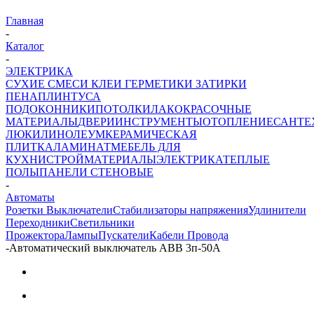
Главная
-
Каталог
-
ЭЛЕКТРИКА
СУХИЕ СМЕСИ
КЛЕИ ГЕРМЕТИКИ ЗАТИРКИ
ПЕНА
ПЛИНТУСА
ПОДОКОННИКИ
ПОТОЛКИ
ЛАКОКРАСОЧНЫЕ
МАТЕРИАЛЫ
ДВЕРИ
ИНСТРУМЕНТЫ
ОТОПЛЕНИЕ
САНТЕ
ЛЮКИ
ЛИНОЛЕУМ
КЕРАМИЧЕСКАЯ
ПЛИТКА
ЛАМИНАТ
МЕБЕЛЬ ДЛЯ
КУХНИ
СТРОЙМАТЕРИАЛЫ
ЭЛЕКТРИКА
ТЕПЛЫЕ
ПОЛЫ
ПАНЕЛИ СТЕНОВЫЕ
-
Автоматы
Розетки Выключатели
Стабилизаторы напряжения
Удлинители
Переходники
Светильники
Прожектора
Лампы
Пускатели
Кабели Провода
-
Автоматический выключатель АВВ 3п-50А