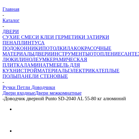
Главная
-
Каталог
-
ДВЕРИ
СУХИЕ СМЕСИ
КЛЕИ ГЕРМЕТИКИ ЗАТИРКИ
ПЕНА
ПЛИНТУСА
ПОДОКОННИКИ
ПОТОЛКИ
ЛАКОКРАСОЧНЫЕ
МАТЕРИАЛЫ
ДВЕРИ
ИНСТРУМЕНТЫ
ОТОПЛЕНИЕ
САНТЕ
ЛЮКИ
ЛИНОЛЕУМ
КЕРАМИЧЕСКАЯ
ПЛИТКА
ЛАМИНАТ
МЕБЕЛЬ ДЛЯ
КУХНИ
СТРОЙМАТЕРИАЛЫ
ЭЛЕКТРИКА
ТЕПЛЫЕ
ПОЛЫ
ПАНЕЛИ СТЕНОВЫЕ
-
Ручки Петли Доводчики
Двери входные
Двери межкомнатные
-
Доводчик дверной Punto SD-2040 AL 55-80 кг алюминий