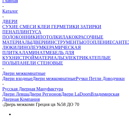
Главная
-
Каталог
-
ДВЕРИ
СУХИЕ СМЕСИ
КЛЕИ ГЕРМЕТИКИ ЗАТИРКИ
ПЕНА
ПЛИНТУСА
ПОДОКОННИКИ
ПОТОЛКИ
ЛАКОКРАСОЧНЫЕ
МАТЕРИАЛЫ
ДВЕРИ
ИНСТРУМЕНТЫ
ОТОПЛЕНИЕ
САНТЕ
ЛЮКИ
ЛИНОЛЕУМ
КЕРАМИЧЕСКАЯ
ПЛИТКА
ЛАМИНАТ
МЕБЕЛЬ ДЛЯ
КУХНИ
СТРОЙМАТЕРИАЛЫ
ЭЛЕКТРИКА
ТЕПЛЫЕ
ПОЛЫ
ПАНЕЛИ СТЕНОВЫЕ
-
Двери межкомнатные
Двери входные
Двери межкомнатные
Ручки Петли Доводчики
-
Русская Дверная Мануфактура
Двери Левша
Двери Регионов
Двери LaDoors
Владимирская
Дверная Компания
-
Дверь межкомн Греция цв №58 ДО 70