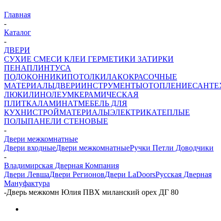
Главная
-
Каталог
-
ДВЕРИ
СУХИЕ СМЕСИ
КЛЕИ ГЕРМЕТИКИ ЗАТИРКИ
ПЕНА
ПЛИНТУСА
ПОДОКОННИКИ
ПОТОЛКИ
ЛАКОКРАСОЧНЫЕ
МАТЕРИАЛЫ
ДВЕРИ
ИНСТРУМЕНТЫ
ОТОПЛЕНИЕ
САНТЕ
ЛЮКИ
ЛИНОЛЕУМ
КЕРАМИЧЕСКАЯ
ПЛИТКА
ЛАМИНАТ
МЕБЕЛЬ ДЛЯ
КУХНИ
СТРОЙМАТЕРИАЛЫ
ЭЛЕКТРИКА
ТЕПЛЫЕ
ПОЛЫ
ПАНЕЛИ СТЕНОВЫЕ
-
Двери межкомнатные
Двери входные
Двери межкомнатные
Ручки Петли Доводчики
-
Владимирская Дверная Компания
Двери Левша
Двери Регионов
Двери LaDoors
Русская Дверная
Мануфактура
-
Дверь межкомн Юлия ПВХ миланский орех ДГ 80