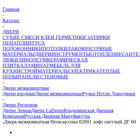
Главная
-
Каталог
-
ДВЕРИ
СУХИЕ СМЕСИ
КЛЕИ ГЕРМЕТИКИ ЗАТИРКИ
ПЕНА
ПЛИНТУСА
ПОДОКОННИКИ
ПОТОЛКИ
ЛАКОКРАСОЧНЫЕ
МАТЕРИАЛЫ
ДВЕРИ
ИНСТРУМЕНТЫ
ОТОПЛЕНИЕ
САНТЕ
ЛЮКИ
ЛИНОЛЕУМ
КЕРАМИЧЕСКАЯ
ПЛИТКА
ЛАМИНАТ
МЕБЕЛЬ ДЛЯ
КУХНИ
СТРОЙМАТЕРИАЛЫ
ЭЛЕКТРИКА
ТЕПЛЫЕ
ПОЛЫ
ПАНЕЛИ СТЕНОВЫЕ
-
Двери межкомнатные
Двери входные
Двери межкомнатные
Ручки Петли Доводчики
-
Двери Регионов
Двери Левша
Двери LaDoors
Владимирская Дверная
Компания
Русская Дверная Мануфактура
-
Дверь межкомнатная Неоклассика 82001 лофт светлый ДГ 60